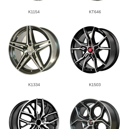
K1154
KT646
K1334
K1503