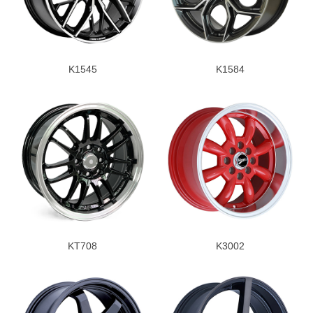
K1545
K1584
KT708
K3002